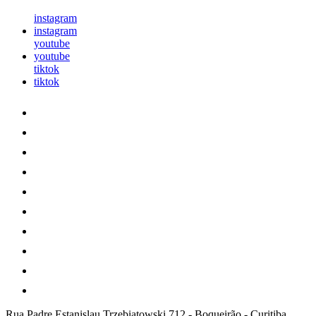
instagram
instagram
youtube
youtube
tiktok
tiktok
Rua Padre Estanislau Trzebiatowski 712
-
Boqueirão
-
Curitiba