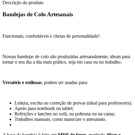
Descrição do produto
Bandejas de Colo Artesanais
Funcionais, confortáveis e cheias de personalidade!
Nossas bandejas de colo são produzidas artesanalmente, ideais para
tornar o seu dia a dia mais prático, seja em casa ou no trabalho.
Versáteis e estilosas
, podem ser usadas para:
Leitura, escrita ou correção de provas (ideal para professores);
Apoio para notebook ou tablet;
Refeições e lanches no sofá, na poltrona ou na cama;
Trabalhos manuais, como manicure e artesanato.
A base da bandeja é feita em
MDF de 6mm
, medindo
40cm x