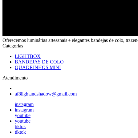
Oferecemos luminárias artesanais e elegantes bandejas de colo, trazend
Categorias
LIGHTBOX
BANDEJAS DE COLO
QUADRINHOS MINI
Atendimento
af8lightandshadow@gmail.com
instagram
instagram
youtube
youtube
tiktok
tiktok