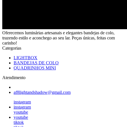
Oferecemos luminárias artesanais e elegantes bandejas de colo,
trazendo estilo e aconchego ao seu lar. Peças únicas, feitas com
carinho!
Categorias
LIGHTBOX
BANDEJAS DE COLO
QUADRINHOS MINI
Atendimento
af8lightandshadow@gmail.com
instagram
instagram
youtube
youtube
tiktok